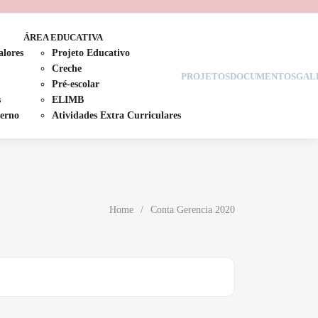
ÁREA EDUCATIVA
alores
Projeto Educativo
Creche
PROJETOS
DOCUMENTOS
GAL
Pré-escolar
s
ELIMB
erno
Atividades Extra Curriculares
Home
/
Conta Gerencia 2020